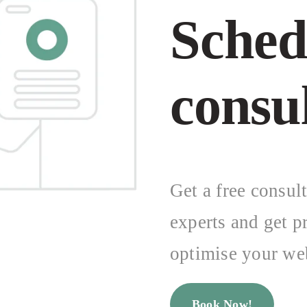
Sched
consu
Get a free consul
experts and get p
optimise your web
Book Now!