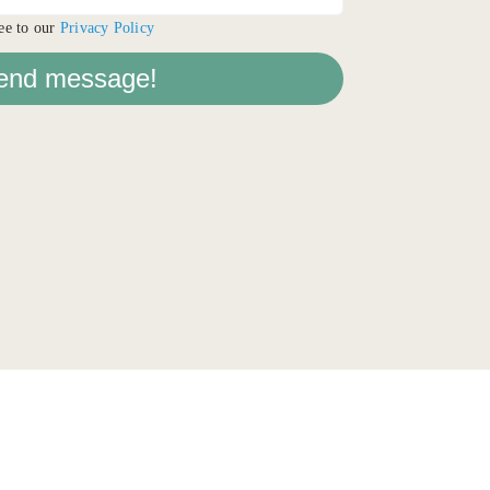
ee to our
Privacy Policy
end message!